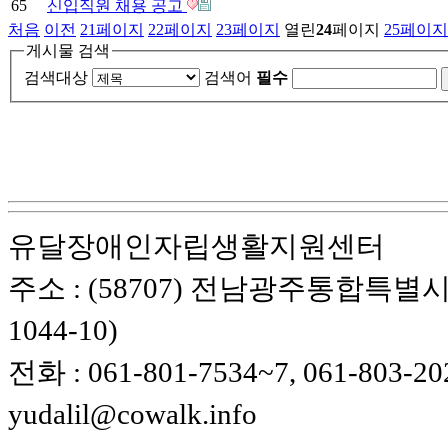
65
신입직원 채용 공고
처음
이전
21
페이지
22
페이지
23
페이지
열린
24
페이지
25
페이지
게시물 검색
검색대상
검색어
필수
유달장애인자립생활지원센터
주소 : (58707) 전남광주통합특별시
1044-10)
전화 : 061-801-7534~7, 061-803-20
yudalil@cowalk.info