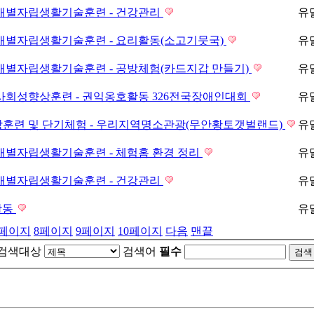
 개별자립생활기술훈련 - 건강관리
유
 개별자립생활기술훈련 - 요리활동(소고기뭇국)
유
 개별자립생활기술훈련 - 공방체험(카드지갑 만들기)
유
 사회성향상훈련 - 권익옹호활동 326전국장애인대회
유
상훈련 및 단기체험 - 우리지역명소관광(무안황토갯벌랜드)
유
개별자립생활기술훈련 - 체험홈 환경 정리
유
 개별자립생활기술훈련 - 건강관리
유
활동
유
페이지
8
페이지
9
페이지
10
페이지
다음
맨끝
검색대상
검색어
필수