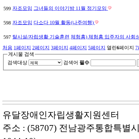
자조모임
그녀들의 이야기방 11월 정기모임
599
자조모임
다소다 10월 활동(나주여행)
598
탈시설/자립생활 기술훈련
체험홈) 체험홈 입주자의 사회
597
처음
1
페이지
2
페이지
3
페이지
4
페이지
5
페이지
열린
6
페이지
7
게시물 검색
검색대상
검색어
필수
유달장애인자립생활지원센터
주소 : (58707) 전남광주통합특별시