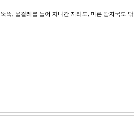
 뚝뚝, 물걸레를 들어 지나간 자리도, 마른 땀자국도 닦