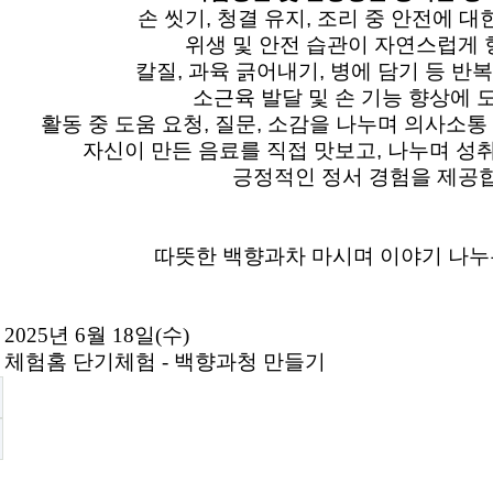
손 씻기, 청결 유지, 조리 중 안전에 대
위생 및 안전 습관이 자연스럽게 
칼질, 과육 긁어내기, 병에 담기 등 
소근육 발달 및 손 기능 향상에 
활동 중 도움 요청, 질문, 소감을 나누며 의사소
자신이 만든 음료를 직접 맛보고, 나누며 성
긍정적인 정서 경험을 제공
따뜻한 백향과차 마시며 이야기 나누는
 2025년 6월 18일(수)
체험홈
단기체험 -
백향과청
​ 만들기