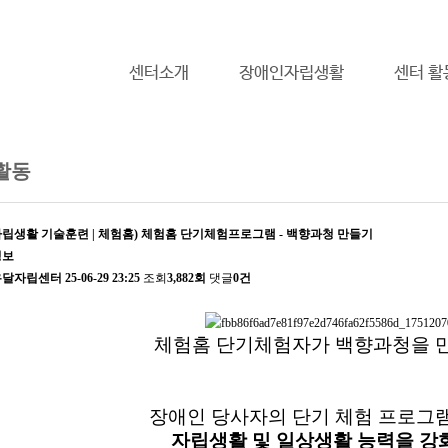
센터소개
장애인자립생활
센터 활
활동
립생활 기술훈련 | 체험홈) 체험홈 단기체험프로그램 - 백향과청 만들기
정보
유달자립센터
25-06-29 23:25
조회
3,882회
댓글
0건
체험홈 단기체험자가
백향과청
​을
만
장애인 당사자의 단기 체험 프로그
자립생활 및
일상생활 능력을 강