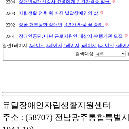
장애인식개선강사 33명에게 민간자격증 발급
2204
자립생활 전후 확 바뀐 발달장애인의 삶
2203
장콜 거부당한 장애인, 3년간 싸움 끝 승리
2202
장애인공단, 내년 근로지원인 대상자·수행기관 모집
2201
열린
1
페이지
2
페이지
3
페이지
4
페이지
5
페이지
6
페이지
7
페이
검색대상
유달장애인자립생활지원센터
주소 : (58707) 전남광주통합특별시